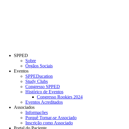
SPPED
Sobre
Órgãos Sociais
Eventos
SPPEDucation
Study Clubs
Congresso SPPED
Histórico de Eventos
Congresso Rookies 2024
Eventos Acreditados
Associados
Informações
Porquê Tornar-se Associado
Inscrição como Associado
Portal do Paciente