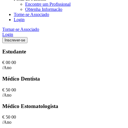
Encontre um Profissional
Obtenha Informação
Torne-se Associado
Login
Tornar-se Associado
Login
Inscrever-se
Estudante
€
00
00
/Ano
Médico Dentista
€
50
00
/Ano
Médico Estomatologista
€
50
00
/Ano