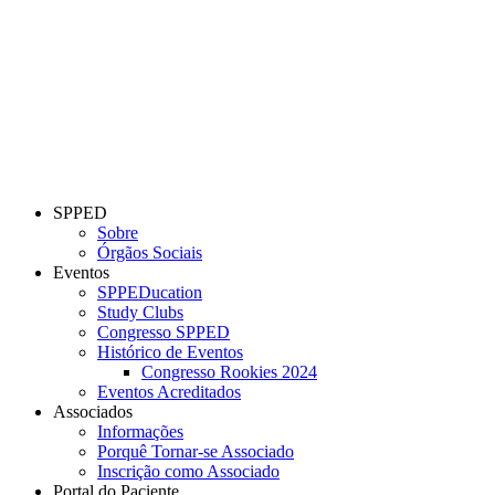
SPPED
Sobre
Órgãos Sociais
Eventos
SPPEDucation
Study Clubs
Congresso SPPED
Histórico de Eventos
Congresso Rookies 2024
Eventos Acreditados
Associados
Informações
Porquê Tornar-se Associado
Inscrição como Associado
Portal do Paciente