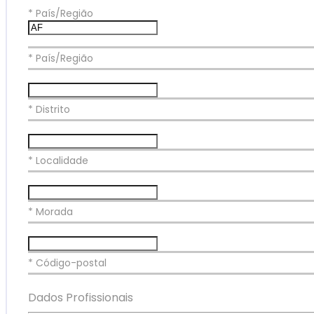
*
País/Região
* País/Região
* Distrito
* Localidade
* Morada
* Código-postal
Dados Profissionais