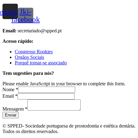
nstagram
Jki-
facebook
Email:
secretariado@spped.pt
Acesso rápido
:
Congresso Rookies
Orgãos Sociais
Porquê tornar-se associado
Tem sugestões para nós?
Please enable JavaScript in your browser to complete this form.
Email
Nome
*
Nome
Email
*
Mensagem
Mensagem
*
Enviar
© SPPED- Sociedade portuguesa de prostodontia e estética dentária.
Todos os direitos reservados.