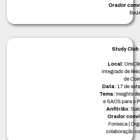
Orador conv
Bez
Study Club
Local:
OrisCli
Integrado de Med
de Coi
Data:
17 de set
Tema:
Insights d
e SAOS para o P
Anfitrião:
Sal
Orador conv
Fonseca | Org
colaboração 